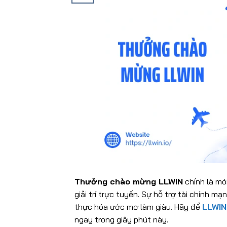
Thưởng chào mừng LLWIN
chính là mó
giải trí trực tuyến. Sự hỗ trợ tài chính 
thực hóa ước mơ làm giàu. Hãy để
LLWIN
ngay trong giây phút này.