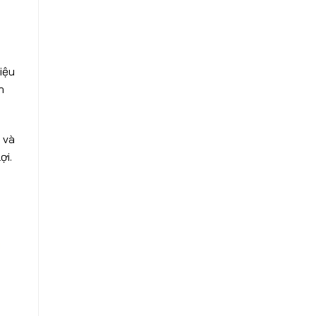
iệu
n
 và
ợi.