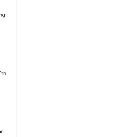
ùng
.
ính
ân