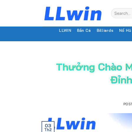
Skip
to
content
LLWIN
Bắn Cá
Billiards
Nổ Hũ
Thưởng Chào M
Đỉn
POS
03
Th2