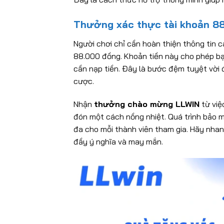
Thưởng xác thực tài khoản 8
Người chơi chỉ cần hoàn thiện thông tin c
88.000 đồng. Khoản tiền này cho phép bạn
cần nạp tiền. Đây là bước đệm tuyệt vời
cược.
Nhận
thưởng chào mừng LLWIN
từ việ
đón một cách nồng nhiệt. Quá trình bảo 
đa cho mỗi thành viên tham gia. Hãy nha
đầy ý nghĩa và may mắn.