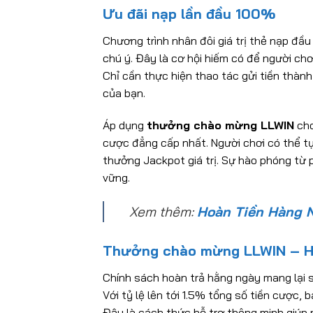
Ưu đãi nạp lần đầu 100%
Chương trình nhân đôi giá trị thẻ nạp đầ
chú ý. Đây là cơ hội hiếm có để người ch
Chỉ cần thực hiện thao tác gửi tiền thàn
của bạn.
Áp dụng
thưởng chào mừng LLWIN
cho
cược đẳng cấp nhất. Người chơi có thể t
thưởng Jackpot giá trị. Sự hào phóng từ p
vững.
Xem thêm:
Hoàn Tiền Hàng 
Thưởng chào mừng LLWIN – Ho
Chính sách hoàn trả hằng ngày mang lại s
Với tỷ lệ lên tới 1.5% tổng số tiền cược,
Đây là cách thức hỗ trợ thông minh giúp n