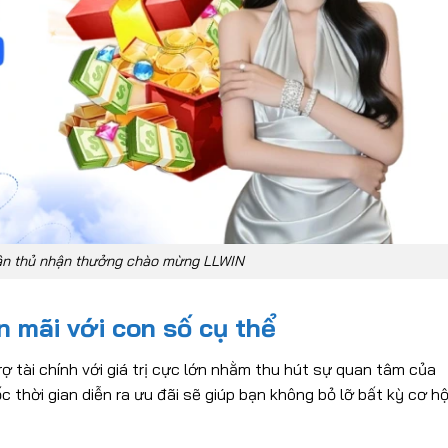
ân thủ nhận thưởng chào mừng LLWIN
 mãi với con số cụ thể
rợ tài chính với giá trị cực lớn nhằm thu hút sự quan tâm của
thời gian diễn ra ưu đãi sẽ giúp bạn không bỏ lỡ bất kỳ cơ hộ