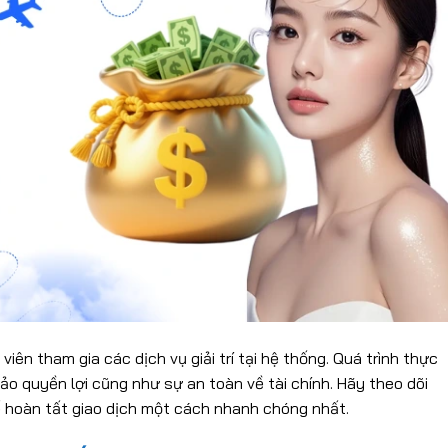
viên tham gia các dịch vụ giải trí tại hệ thống. Quá trình thực
ảo quyền lợi cũng như sự an toàn về tài chính. Hãy theo dõi
 hoàn tất giao dịch một cách nhanh chóng nhất.