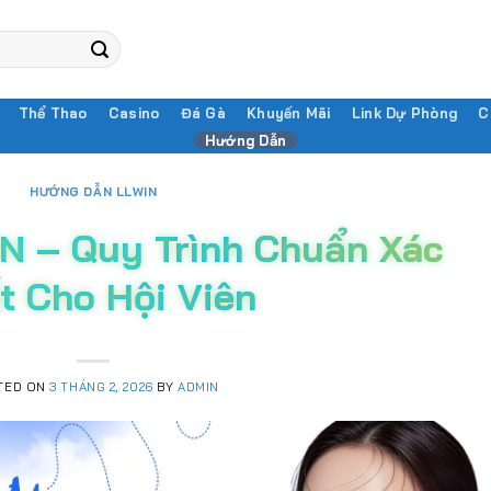
Thể Thao
Casino
Đá Gà
Khuyến Mãi
Link Dự Phòng
C
Hướng Dẫn
HƯỚNG DẪN LLWIN
N – Quy Trình Chuẩn Xác
t Cho Hội Viên
TED ON
3 THÁNG 2, 2026
BY
ADMIN