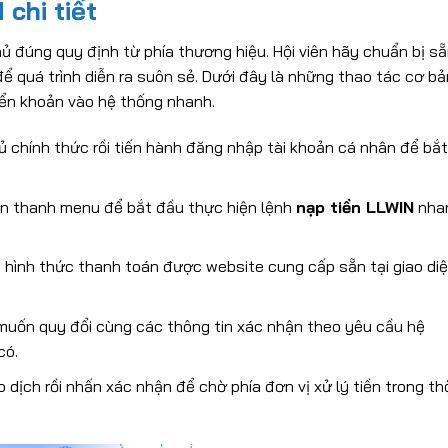
 chi tiết
ủ đúng quy định từ phía thương hiệu. Hội viên hãy chuẩn bị s
ể quá trình diễn ra suôn sẻ. Dưới đây là những thao tác cơ bả
ển khoản vào hệ thống nhanh.
ủ chính thức rồi tiến hành đăng nhập tài khoản cá nhân để bắt
rên thanh menu để bắt đầu thực hiện lệnh
nạp tiền LLWIN
nha
 hình thức thanh toán được website cung cấp sẵn tại giao di
 muốn quy đổi cùng các thông tin xác nhận theo yêu cầu hệ
có.
ao dịch rồi nhấn xác nhận để chờ phía đơn vị xử lý tiền trong th