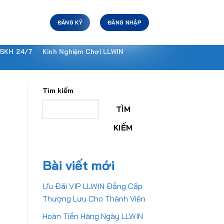
ĐĂNG KÝ
ĐĂNG NHẬP
SKH 24/7
Kinh Nghiệm Chơi LLWIN
Tìm kiếm
TÌM
KIẾM
Bài viết mới
Ưu Đãi VIP LLWIN Đẳng Cấp
Thượng Lưu Cho Thành Viên
Hoàn Tiền Hàng Ngày LLWIN