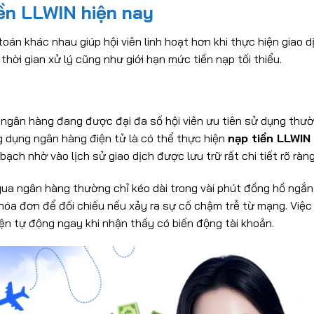
ền LLWIN hiện nay
án khác nhau giúp hội viên linh hoạt hơn khi thực hiện giao d
hời gian xử lý cũng như giới hạn mức tiền nạp tối thiểu.
ngân hàng đang được đại đa số hội viên ưu tiên sử dụng thư
g dụng ngân hàng điện tử là có thể thực hiện
nạp tiền LLWIN
ch nhờ vào lịch sử giao dịch được lưu trữ rất chi tiết rõ ràng
 qua ngân hàng thường chỉ kéo dài trong vài phút đồng hồ ngắn
 hóa đơn để đối chiếu nếu xảy ra sự cố chậm trễ từ mạng. Việc
n tự động ngay khi nhận thấy có biến động tài khoản.