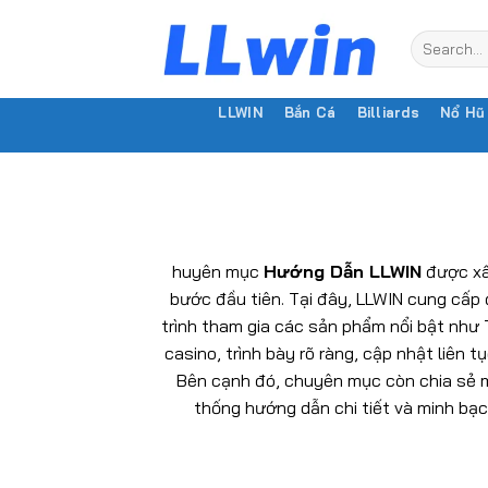
Skip
to
content
LLWIN
Bắn Cá
Billiards
Nổ Hũ
huyên mục
Hướng Dẫn LLWIN
được xâ
bước đầu tiên. Tại đây, LLWIN cung cấp 
trình tham gia các sản phẩm nổi bật như
casino, trình bày rõ ràng, cập nhật liên
Bên cạnh đó, chuyên mục còn chia sẻ mẹ
thống hướng dẫn chi tiết và minh bạc