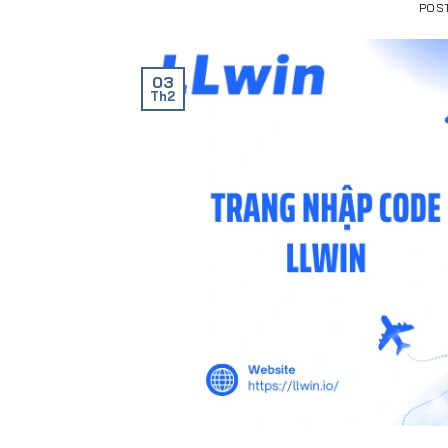
POS
03
Th2