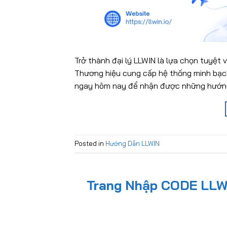
Trở thành đại lý LLWIN là lựa chọn tuyệt 
Thương hiệu cung cấp hệ thống minh bạch
ngay hôm nay để nhận được những hướng 
Posted in
Hướng Dẫn LLWIN
Trang Nhập CODE LLW