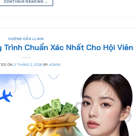
CONTINUE READING
→
HƯỚNG DẪN LLWIN
 Trình Chuẩn Xác Nhất Cho Hội Viên
TED ON
3 THÁNG 2, 2026
BY
ADMIN