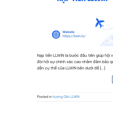
Nạp tiền LLWIN là bước đầu tiên giúp hội vi
đòi hỏi sự chính xác cao nhằm đảm bảo qu
dẫn cụ thể của LLWIN bên dưới để […]
Posted in
Hướng Dẫn LLWIN