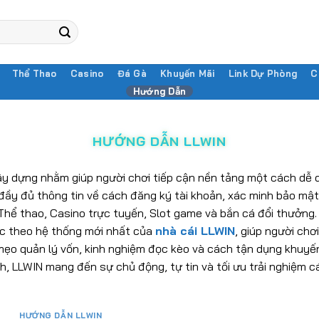
Thể Thao
Casino
Đá Gà
Khuyến Mãi
Link Dự Phòng
C
Hướng Dẫn
HƯỚNG DẪN LLWIN
y dựng nhằm giúp người chơi tiếp cận nền tảng một cách dễ d
đầy đủ thông tin về cách đăng ký tài khoản, xác minh bảo mậ
 Thể thao, Casino trực tuyến, Slot game và bắn cá đổi thưởng
 tục theo hệ thống mới nhất của
nhà cái LLWIN
, giúp người chơ
o quản lý vốn, kinh nghiệm đọc kèo và cách tận dụng khuyến m
h, LLWIN mang đến sự chủ động, tự tin và tối ưu trải nghiệm c
HƯỚNG DẪN LLWIN