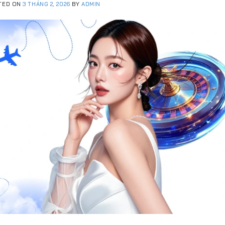
TED ON
3 THÁNG 2, 2026
BY
ADMIN