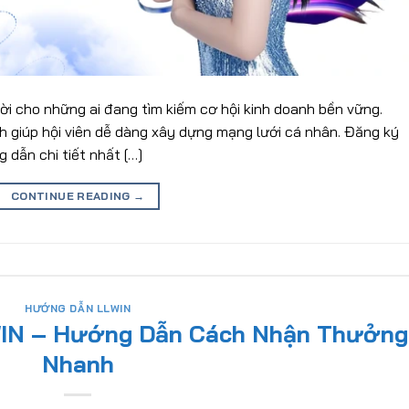
vời cho những ai đang tìm kiếm cơ hội kinh doanh bền vững.
 giúp hội viên dễ dàng xây dựng mạng lưới cá nhân. Đăng ký
dẫn chi tiết nhất […]
CONTINUE READING
→
HƯỚNG DẪN LLWIN
IN – Hướng Dẫn Cách Nhận Thưởng
Nhanh