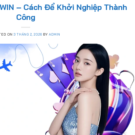
LWIN – Cách Để Khởi Nghiệp Thành
Công
TED ON
3 THÁNG 2, 2026
BY
ADMIN