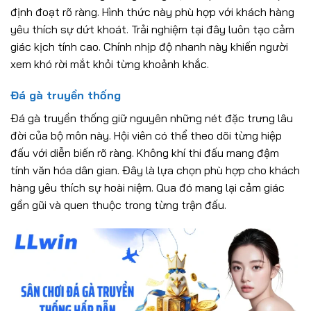
định đoạt rõ ràng. Hình thức này phù hợp với khách hàng
yêu thích sự dứt khoát. Trải nghiệm tại đây luôn tạo cảm
giác kịch tính cao. Chính nhịp độ nhanh này khiến người
xem khó rời mắt khỏi từng khoảnh khắc.
Đá gà truyền thống
Đá gà truyền thống giữ nguyên những nét đặc trưng lâu
đời của bộ môn này. Hội viên có thể theo dõi từng hiệp
đấu với diễn biến rõ ràng. Không khí thi đấu mang đậm
tính văn hóa dân gian. Đây là lựa chọn phù hợp cho khách
hàng yêu thích sự hoài niệm. Qua đó mang lại cảm giác
gần gũi và quen thuộc trong từng trận đấu.