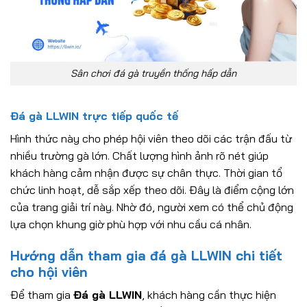
Sân chơi đá gà truyền thống hấp dẫn
Đá gà LLWIN trực tiếp quốc tế
Hình thức này cho phép hội viên theo dõi các trận đấu từ
nhiều trường gà lớn. Chất lượng hình ảnh rõ nét giúp
khách hàng cảm nhận được sự chân thực. Thời gian tổ
chức linh hoạt, dễ sắp xếp theo dõi. Đây là điểm cộng lớn
của trang giải trí này. Nhờ đó, người xem có thể chủ động
lựa chọn khung giờ phù hợp với nhu cầu cá nhân.
Hướng dẫn tham gia đá gà LLWIN chi tiết
cho hội viên
Để tham gia
Đá gà LLWIN
, khách hàng cần thực hiện