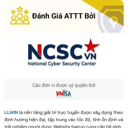
LLWIN
là nền tảng giải trí trực tuyến được xây dựng theo
định hướng hiện đại, tập trung vào tốc độ, tính ổn định và
trải nghiệm người dùng. Website llwin.io cung cấp hệ sinh