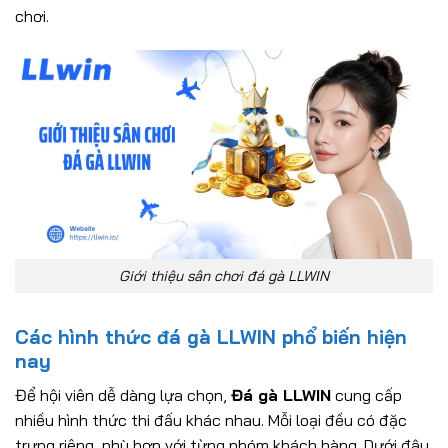
chơi.
Giới thiệu sân chơi đá gà LLWIN
Các hình thức đá gà LLWIN phổ biến hiện
nay
Để hội viên dễ dàng lựa chọn,
Đá gà LLWIN
cung cấp
nhiều hình thức thi đấu khác nhau. Mỗi loại đều có đặc
trưng riêng, phù hợp với từng nhóm khách hàng. Dưới đây