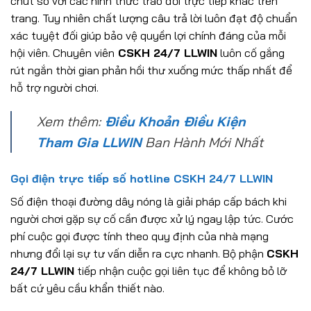
chút so với các hình thức trao đổi trực tiếp khác trên
trang. Tuy nhiên chất lượng câu trả lời luôn đạt độ chuẩn
xác tuyệt đối giúp bảo vệ quyền lợi chính đáng của mỗi
hội viên. Chuyên viên
CSKH 24/7 LLWIN
luôn cố gắng
rút ngắn thời gian phản hồi thư xuống mức thấp nhất để
hỗ trợ người chơi.
Xem thêm:
Điều Khoản Điều Kiện
Tham Gia LLWIN
Ban Hành Mới Nhất
Gọi điện trực tiếp số hotline CSKH 24/7 LLWIN
Số điện thoại đường dây nóng là giải pháp cấp bách khi
người chơi gặp sự cố cần được xử lý ngay lập tức. Cước
phí cuộc gọi được tính theo quy định của nhà mạng
nhưng đổi lại sự tư vấn diễn ra cực nhanh. Bộ phận
CSKH
24/7 LLWIN
tiếp nhận cuộc gọi liên tục để không bỏ lỡ
bất cứ yêu cầu khẩn thiết nào.