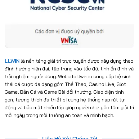
LLWIN
là nền tảng giải trí trực tuyến được xây dựng theo
định hướng hiện đại, tập trung vào tốc độ, tính ổn định và
trải nghiệm người dùng. Website llwin.io cung cấp hệ sinh
thái cá cược đa dạng gồm Thể Thao, Casino Live, Slot
Game, Bắn Cá và Game Bài đổi thưởng. Giao diện tinh
gọn, tương thích đa thiết bị cùng hệ thống nạp rút tự
động và bảo mật nhiều lớp giúp người chơi yên tâm giải trí
mỗi ngày trong môi trường an toàn và minh bạch.
Liên Hệ Với Chúng Tôi