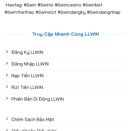
-Hastag: #llwin #llwinio #llwincasino #llwinbet
#llwinthethao #llwinslot #llwindangky #llwindangnhap
Truy Cập Nhanh Cùng LLWIN
Đăng Ký LLWIN
Đăng Nhập LLWIN
Nạp Tiền LLWIN
Rút Tiền LLWIN
Phiên Bản Di Động LLWIN
Chính Sách Bảo Mật