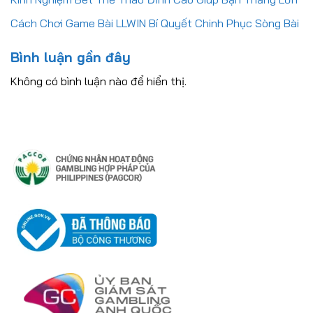
Cách Chơi Game Bài LLWIN Bí Quyết Chinh Phục Sòng Bài
Bình luận gần đây
Không có bình luận nào để hiển thị.