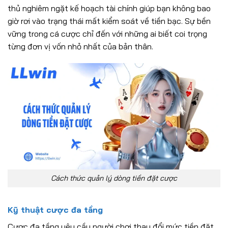
thủ nghiêm ngặt kế hoạch tài chính giúp bạn không bao
giờ rơi vào trạng thái mất kiểm soát về tiền bạc. Sự bền
vững trong cá cược chỉ đến với những ai biết coi trọng
từng đơn vị vốn nhỏ nhất của bản thân.
Cách thức quản lý dòng tiền đặt cược
Kỹ thuật cược đa tầng
Cược đa tầng yêu cầu người chơi thay đổi mức tiền đặt