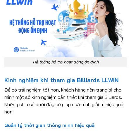
Hệ thống hỗ trợ hoạt động ổn định
Kinh nghiệm khi tham gia Billiards LLWIN
Để có trải nghiệm tốt hơn, khách hàng nên trang bị cho
mình một số kinh nghiệm cần thiết khi tham gia Billiards.
Những chia sẻ dưới đây sẽ giúp quá trình giải trí hiệu quả
hơn.
Quản lý thời gian thông minh hiệu quả