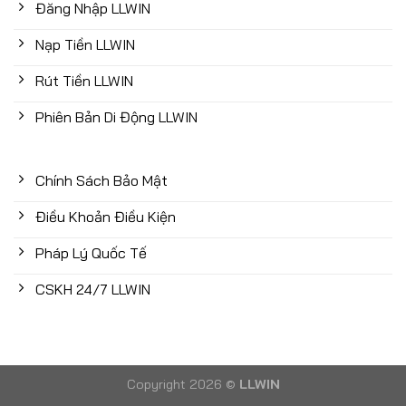
Đăng Nhập LLWIN
Nạp Tiền LLWIN
Rút Tiền LLWIN
Phiên Bản Di Động LLWIN
Chính Sách Bảo Mật
Điều Khoản Điều Kiện
Pháp Lý Quốc Tế
CSKH 24/7 LLWIN
Copyright 2026 ©
LLWIN