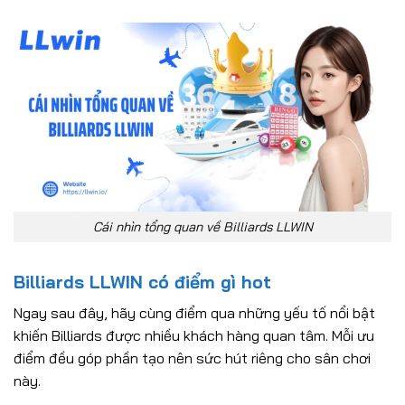
Cái nhìn tổng quan về Billiards LLWIN
Billiards LLWIN có điểm gì hot
Ngay sau đây, hãy cùng điểm qua những yếu tố nổi bật
khiến Billiards được nhiều khách hàng quan tâm. Mỗi ưu
điểm đều góp phần tạo nên sức hút riêng cho sân chơi
này.