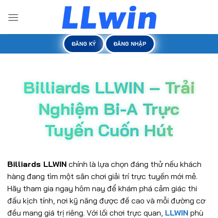
Skip
to
content
ĐĂNG KÝ
ĐĂNG NHẬP
Billiards LLWIN – Trải
Nghiệm Bi-A Trực
Tuyến Cuốn Hút
Billiards LLWIN
chính là lựa chọn đáng thử nếu khách
hàng đang tìm một sân chơi giải trí trực tuyến mới mẻ.
Hãy tham gia ngay hôm nay để khám phá cảm giác thi
đấu kịch tính, nơi kỹ năng được đề cao và mỗi đường cơ
đều mang giá trị riêng. Với lối chơi trực quan,
LLWIN
phù