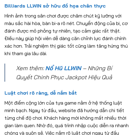
Billiards LLWIN sở hữu đồ họa chân thực
Hình ảnh trong sân chơi được chăm chút kỹ lưỡng với
màu sắc hài hòa, bàn bi-a rõ nét. Chuyển động của bi, cơ
đánh được mô phỏng tự nhiên, tạo cảm giác rất thật.
Điều này giúp hội viên dễ dàng căn chỉnh lực đánh chính
xác hơn. Trải nghiệm thị giác tốt cũng làm tăng hứng thú
khi tham gia lâu dài.
Xem thêm:
Nổ Hũ LLWIN
– Những Bí
Quyết Chinh Phục Jackpot Hiệu Quả
Luật chơi rõ ràng, dễ nắm bắt
Một điểm cộng lớn của tựa game nằm ở hệ thống luật
minh bạch. Ngay từ đầu, website đã hướng dẫn chi tiết
từng chế độ chơi. Khách hàng mới không mất nhiều thời
gian làm quen. Nhờ đó, quá trình nhập cuộc diễn ra nhanh
chóng và suôn sẻ. Việc nắm rõ luật chơi ngay từ đầu