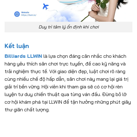
Duy trì tâm lý ổn định khi chơi
Kết luận
Billiards LLWIN
là lựa chọn đáng cân nhắc cho khách
hàng yêu thích sân chơi trực tuyến, đề cao kỹ năng và
trải nghiệm thực tế. Với giao diện đẹp, luật chơi rõ ràng
cùng nhiều chế độ hấp dẫn, sân chơi này mang lại giá trị
giải trí bền vững. Hội viên khi tham gia sẽ có cơ hội rèn
luyện tư duy chiến thuật qua từng ván đấu. Đừng bỏ lỡ
cơ hội khám phá tại LLWIN để tận hưởng những phút giây
thư giãn chất lượng.