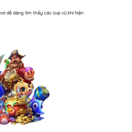
ơi dễ dàng tìm thấy các loại vũ khí hiện