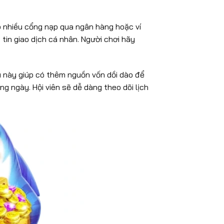
p nhiều cổng nạp qua ngân hàng hoặc ví
tin giao dịch cá nhân. Người chơi hãy
u này giúp có thêm nguồn vốn dồi dào để
g ngày. Hội viên sẽ dễ dàng theo dõi lịch