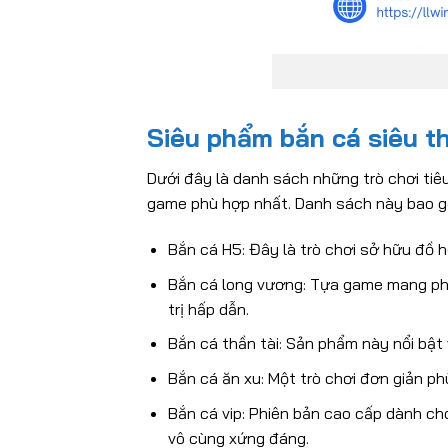
Siêu phẩm bắn cá siêu 
Dưới đây là danh sách những trò chơi tiê
game phù hợp nhất. Danh sách này bao gồ
Bắn cá H5: Đây là trò chơi sở hữu đồ 
Bắn cá long vương: Tựa game mang pho
trị hấp dẫn.
Bắn cá thần tài: Sản phẩm này nổi bật 
Bắn cá ăn xu: Một trò chơi đơn giản p
Bắn cá vip: Phiên bản cao cấp dành c
vô cùng xứng đáng.