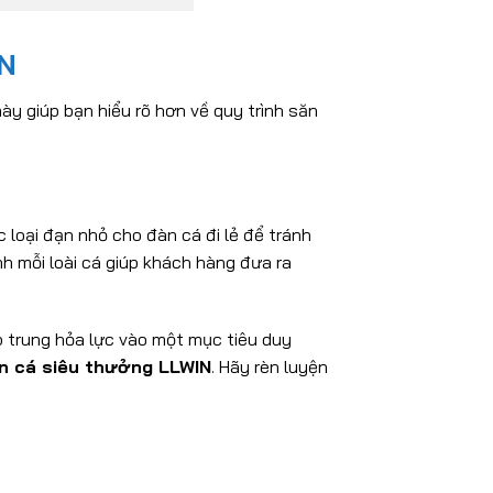
IN
y giúp bạn hiểu rõ hơn về quy trình săn
 loại đạn nhỏ cho đàn cá đi lẻ để tránh
nh mỗi loài cá giúp khách hàng đưa ra
ập trung hỏa lực vào một mục tiêu duy
n cá siêu thưởng LLWIN
. Hãy rèn luyện