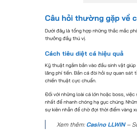
Câu hỏi thường gặp về 
Dưới đây là tổng hợp những thắc mắc phổ 
thưởng đầy thú vị.
Cách tiêu diệt cá hiệu quả
Kỹ thuật ngắm bắn vào đầu sinh vật giúp 
lãng phí tiền. Bắn cá đòi hỏi sự quan sát
chiến thuật cực chuẩn.
Đối với những loài cá lớn hoặc boss, việ
nhất để nhanh chóng hạ gục chúng. Những 
sự kiên nhẫn để chờ đợi thời điểm vàng xu
Xem thêm:
Casino LLWIN
– S