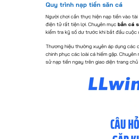
Quy trình nạp tiền săn cá
Người chơi cần thực hiện nạp tiền vào tà
điện tử rất tiện lợi. Chuyên mục
bắn cá 
kiểm tra kỹ số dư trước khi bắt đầu cuộc đ
Thương hiệu thường xuyên áp dụng các ch
chinh phục các loài cá hiếm gặp. Chuyên 
sử nạp tiền ngay trên giao diện trang chủ