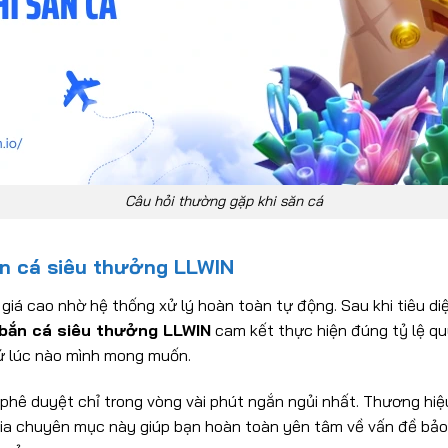
Câu hỏi thường gặp khi săn cá
n cá siêu thưởng LLWIN
iá cao nhờ hệ thống xử lý hoàn toàn tự động. Sau khi tiêu di
bắn cá siêu thưởng LLWIN
cam kết thực hiện đúng tỷ lệ qu
cứ lúc nào mình mong muốn.
hê duyệt chỉ trong vòng vài phút ngắn ngủi nhất. Thương hiệu
ia chuyên mục này giúp bạn hoàn toàn yên tâm về vấn đề bảo m