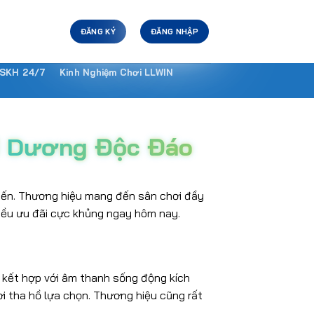
ĐĂNG KÝ
ĐĂNG NHẬP
SKH 24/7
Kinh Nghiệm Chơi LLWIN
i Dương Độc Đáo
 tuyến. Thương hiệu mang đến sân chơi đầy
ều ưu đãi cực khủng ngay hôm nay.
 kết hợp với âm thanh sống động kích
i tha hồ lựa chọn. Thương hiệu cũng rất