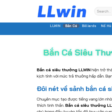
Skip
to
content
LLWIN
Bắn Cá
Billiards
Nổ Hũ
Bắn Cá Siêu Th
Bắn cá siêu thưởng LLWIN
hiện trở th
kịch tính với mức trả thưởng hấp dẫn. Bạ
Đôi nét về sảnh bắn cá 
Chuyên mục tạo được tiếng vang lớn nhờ 
thích tinh thần.
Bắn cá siêu thưởng L
chú trọng đầu tư vào tốc độ truy cập cực